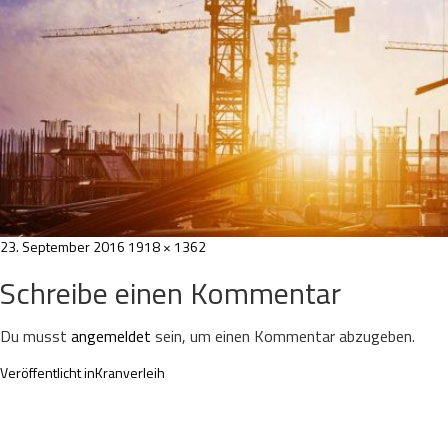
Veröffentlicht
Volle
23. September 2016
1918 × 1362
am
Größe
Schreibe einen Kommentar
Du musst
angemeldet
sein, um einen Kommentar abzugeben.
Beitragsnavigation
Veröffentlicht in
Kranverleih