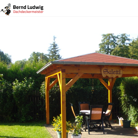
Vorheriges Bild
Nächstes Bild
carport__1024_x_768_