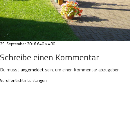
Veröffentlicht
Volle
29. September 2016
640 × 480
am
Größe
Schreibe einen Kommentar
Du musst
angemeldet
sein, um einen Kommentar abzugeben.
Beitragsnavigation
Veröffentlicht in
Leistungen