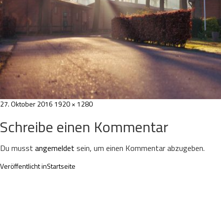
Veröffentlicht
Volle
27. Oktober 2016
1920 × 1280
am
Größe
Schreibe einen Kommentar
Du musst
angemeldet
sein, um einen Kommentar abzugeben.
Beitragsnavigation
Veröffentlicht in
Startseite