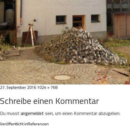
Veröffentlicht
Volle
27. September 2016
1024 × 768
am
Größe
Schreibe einen Kommentar
Du musst
angemeldet
sein, um einen Kommentar abzugeben.
Beitragsnavigation
Veröffentlicht in
Referenzen